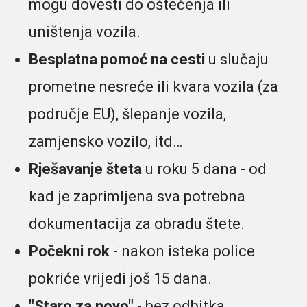
mogu dovesti do oštećenja ili
uništenja vozila.
Besplatna pomoć na cesti
u slučaju
prometne nesreće ili kvara vozila (za
područje EU), šlepanje vozila,
zamjensko vozilo, itd…
Rješavanje šteta
u roku 5 dana - od
kad je zaprimljena sva potrebna
dokumentacija za obradu štete.
Počekni rok
- nakon isteka police
pokriće vrijedi još 15 dana.
"Staro za novo"
- bez odbitka